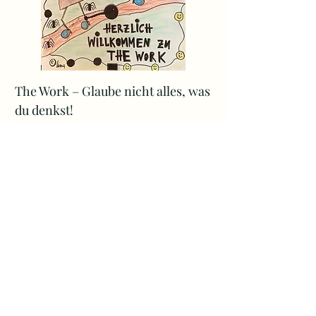
The Work – Glaube nicht alles, was
du denkst!
Preis
CHF 380.00