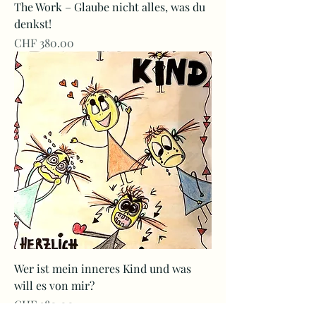
The Work – Glaube nicht alles, was du
denkst!
Preis
CHF 380.00
Wer ist mein inneres Kind und was
will es von mir?
Preis
CHF 380.00